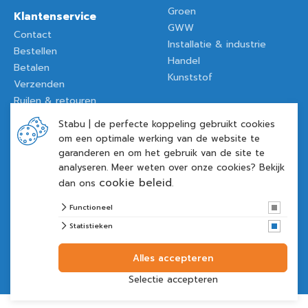
Groen
Klantenservice
GWW
Contact
Installatie & industrie
Bestellen
Handel
Betalen
Kunststof
Verzenden
Ruilen & retouren
Garantie
Stabu | de perfecte koppeling gebruikt cookies
Veelgestelde vragen
om een optimale werking van de website te
garanderen en om het gebruik van de site te
analyseren. Meer weten over onze cookies? Bekijk
cookie beleid
dan ons
.
© 2026 Stabu | de perfecte koppeling
algemene voorwaarden
Functioneel
privacy verklaring
Statistieken
cookies
Alles accepteren
Selectie accepteren
Website ontwikkeld door Lined