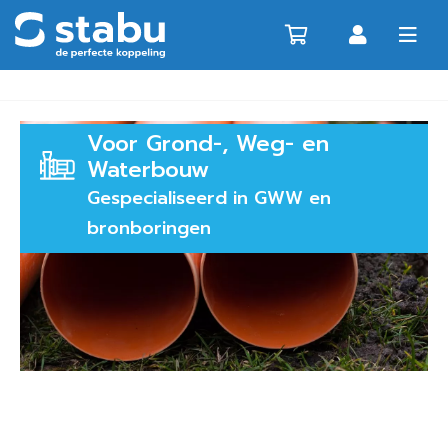
Voor Grond-, Weg- en
Waterbouw
Gespecialiseerd in GWW en
bronboringen