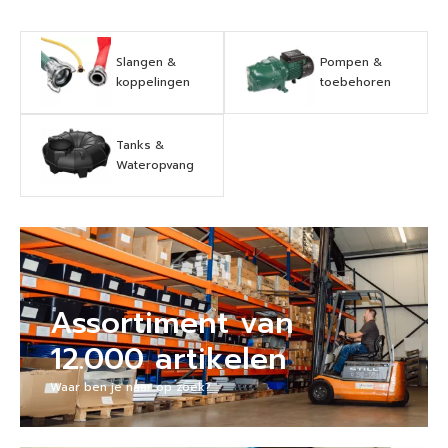
Slangen &
Pompen &
koppelingen
toebehoren
Tanks &
Wateropvang
Assortiment van
12.000 artikelen
Waar ben je naar op zoek?